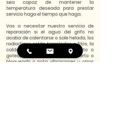
sea capaz de mantener la
temperatura deseada para prestar
servicio haga el tiempo que haga.
Vas a necesitar nuestro servicio de
reparación si el agua del grifo no
acaba de calentarse o sale helada, los
radiadores están templados o fríos, la
caldera no funciona en absoluto o
gotea, se queda el display muerto o
bloqueado o nota vibraciones u otros
sonidos raros.
Qué te ofrece el servicio de
reparación de calderas de Calorter
en Valladolid:
Nuestros técnicos te visitarán a la
mayor brevedad posible,
generalmente al día siguiente de dar el
aviso y te dirán las opciones que haya
con claridad y transparencia total,
para que la reparación se realice lo
antes posible y con el menor coste